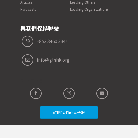
Articles
Leading Others
Podcasts
Leading Organizations
與我們保持聯繫
+852 3460 3344
info@glnhk.org
SPACER
訂閱我們的電子報