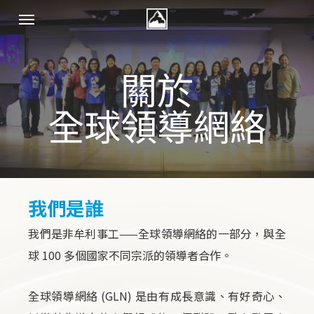
Skip
Menu
to
main
關於
content
全球領導網絡
我們是誰
我們是非牟利事工——全球領導網絡的一部分，與全
球 100 多個國家不同宗派的領導者合作。
全球領導網絡 (GLN) 是由有成長意識、有好奇心、