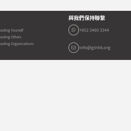
與我們保持聯繫
+852 3460 3344
eading Yourself
eading Others
eading Organizations
info@glnhk.org