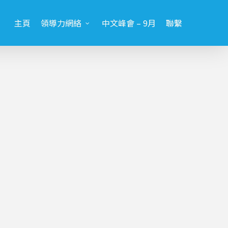
主頁
領導力網絡
中文峰會 – 9月
聯繫