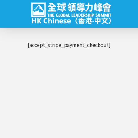
Skip
to
main
content
[accept_stripe_payment_checkout]